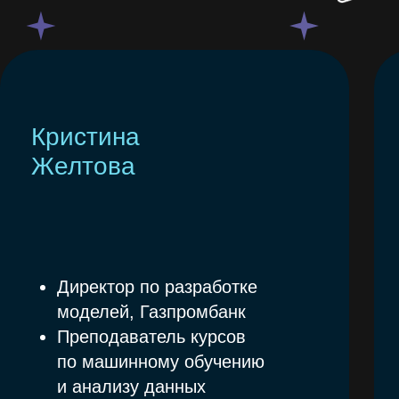
почему в одном случае все получилось,
а в другом нет.
Кейс-анализ: небольшие сценарии, где
участники вебинара решают, стоит ли
применять ML и почему.
Смотреть вебинар
Как проходит
обучение
Пошаговый маршрут
—