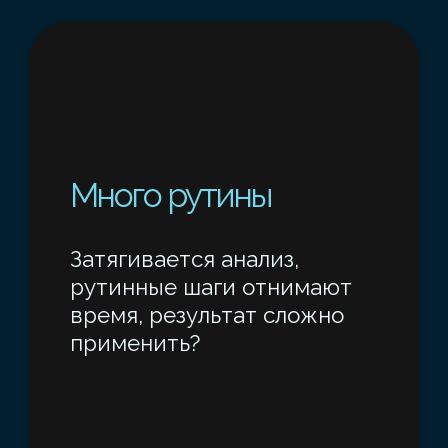
ВЫ СМОЖЕТЕ:
Проектировать прикладные
ML-системы: от постановки
задачи до финального
прототипа
Готовить и обучать модели
под табличные, визуальные,
текстовые и временные
данные (Scikit-Learn,
LightAutoML, Transformers,
ETNA)
А ЕЩЕ:
Получите опыт
интерпретации
и объяснения результатов,