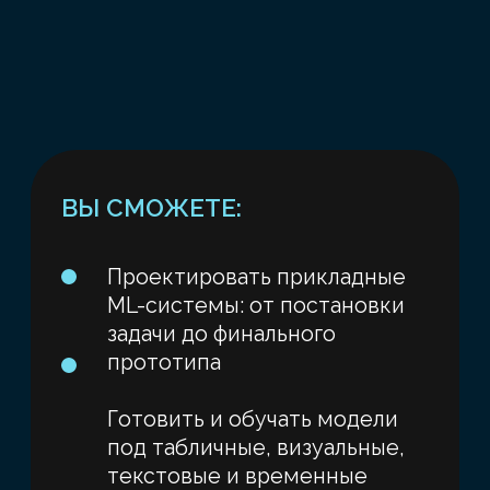
После сдачи итоговой
аттестации
(в
формате защиты
проекта) Вы получите
Удостоверение
о повышении квалификации
(72 ак. часа) установленного
образца ЮФУ