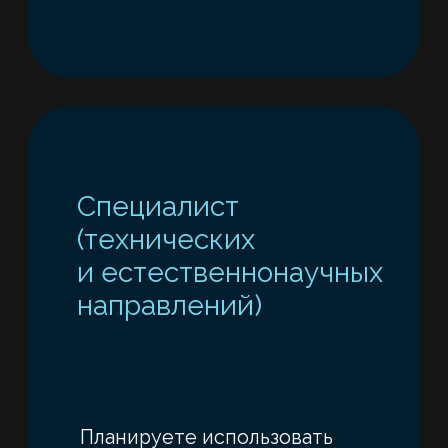
Если вы работаете
с промышленными логами,
сенсорными данными,
временными рядами или
изображениями.
→ Подходит для задач
в производстве, мониторинге,
техническом анализе.