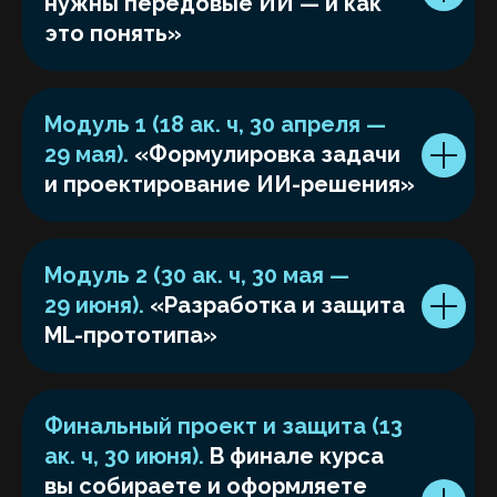
нужны передовые ИИ — и как
это понять»
Модуль 1 (18 ак. ч, 30 апреля —
29 мая).
«Формулировка задачи
и проектирование ИИ-решения»
Для студентов
Модуль 2 (30 ак. ч, 30 мая —
и сотрудников ЮФУ -
бесплатно!
29 июня).
«Разработка и защита
ML-прототипа»
Для других участников курс
Финальный проект и защита (13
доступен на платной основе —
12 500 ₽
ак. ч, 30 июня).
В финале курса
вы собираете и оформляете
Курс проходит впервые, поэтому