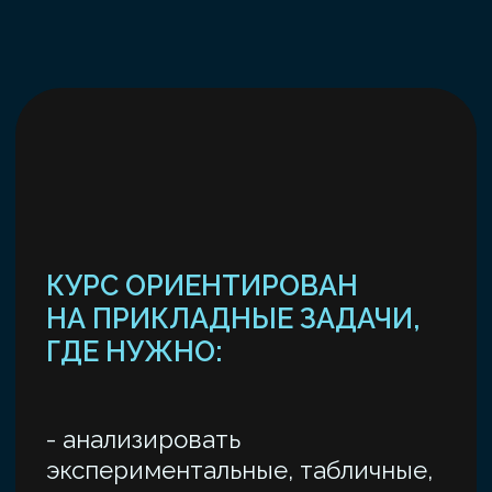
В этом помогут наши
эксперты
Мы пригласили лучших специалистов
в сфере ML поделиться с вами своим
профессиональным опытом.
Кристина
Владислав
Желтова
Каламбет