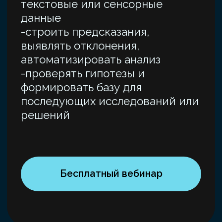
Директор по разработке
Эксперт РКСИ 
моделей, Газпромбанк
на-Дону колле
Преподаватель курсов
и информатики
по машинному обучению
Преподаватель
и анализу данных
по ИИ и машин
в Университете ИТМО, УрФУ,
Южный федер
ЧелГУ.
университет
Эксперт программы
«ML Engineering» Karpov
Courses.
Модули программы