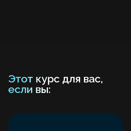
R&D-менеджер,
инженер,
исследователь
Хотите внедрять ИИ
в технологические или
научные процессы,
но не знаете, с чего начать