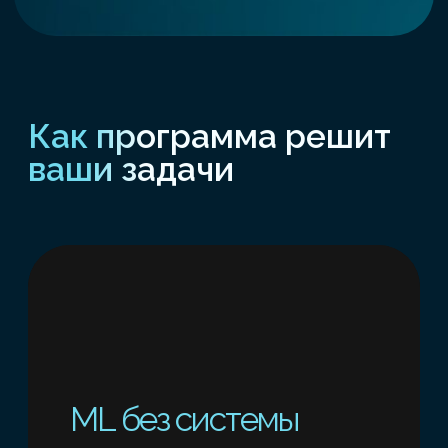
КУРС ОРИЕНТИРОВАН
НА ПРИКЛАДНЫЕ ЗАДАЧИ,
ГДЕ НУЖНО:
- анализировать
экспериментальные, табличные,
текстовые или сенсорные
данные
-строить предсказания,
выявлять отклонения,
автоматизировать анализ
-проверять гипотезы и
формировать базу для
последующих исследований или
решений