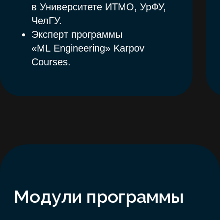
от постановки задачи до защиты
проекта. Вместо «кучи
заданий» — структурированный
путь с прогрессом и помощью
преподавателей.
Онлайн формат
Контроль пр
Все материалы доступны для
Прозрачная сист
прохождения на онлайн-
оценки — вы види
платформе в удобное время
сколько баллов 
набрали, какие з
Онлайн-встречи: 4 живых
выполнены, и что
встречи с экспертами
сделать.
и организаторами — 30.04,
07.05, 23.05, 30.05)
Четкие критерии
связь на каждом 