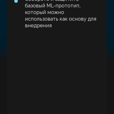
Вебинар прошел 22 апреля
Вы можете посмотреть его
в записи
Что обсуждали?
Четкий взгляд на границы
применимости ML в реальных проектах.
Где ML действительно приносит пользу,
а когда его внедрение только усложняет
задачу.
С чего начинать, если хотите
интегрировать ML в свою работу и какие
инструменты выбрать.