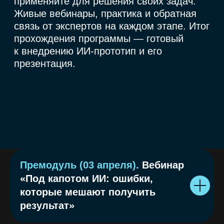
Как проходит
обучение
Пошаговый маршрут
—
от постановки задачи до защиты
проекта. Все для вашего
результата: учитесь без отрыва
от работы и сразу внедряйте
Премодуль (03 апреля).
Вебинар
«Под капотом ИИ: ошибки,
которые мешают получить
результат»