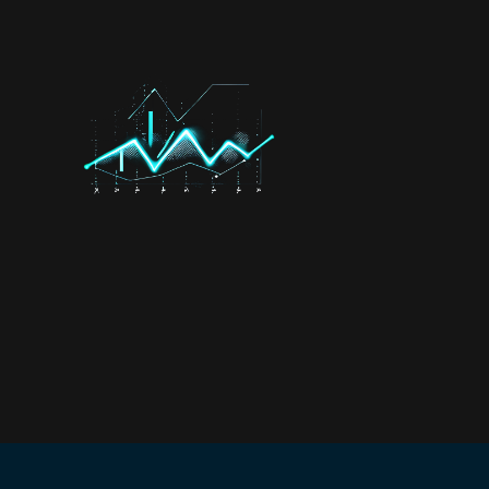
программирования с использованием
ИИ-платформ: Open WebUI, Obsidian,
n8n, Cursor, Orange и KNIME
Использовать вайбкодинг
и создавать прототипы через диалог
с ИИ без ручного написания кода
Применять современные библиотеки
Python для анализа данных,
обработки текстов, компьютерного
зрения и обучения агентов