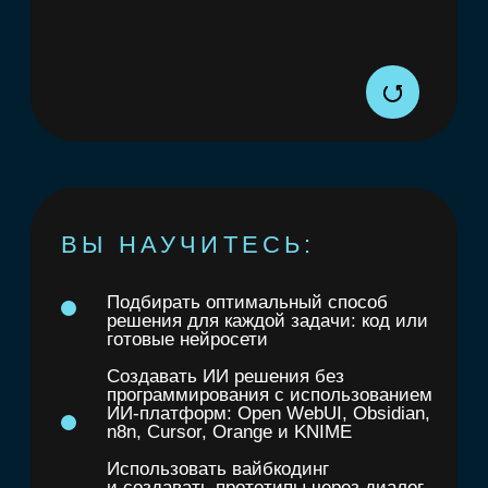
Мы пригласили лучших специалистов
в сфере ML поделиться с вами своим
профессиональным опытом.
Кристина
Сергей
Желтова
Дубровски
Директор по разработке моделей,
Эксперт исследо
Газпромбанк
центра искусстве
Преподаватель курсов
ИОН РАНХиГС
по машинному обучению
Соруководитель 