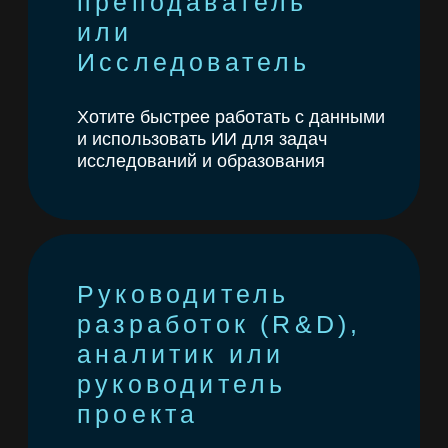
Хотите собрать рабочий прототип
под реальную задачу и пополнить
портфолио
Выберите трек
под свою задачу
01
Автоматизация без
кода
Если вы хотите создать ИИ-агента,
способного самостоятельно
выполнять цепочки задач
→ Определяете задачу: поиск
информации, анализ текста, чат бот,