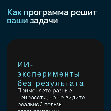
ВЫ СМОЖЕТЕ:
Собрать прототип под свою задачу:
ИИ агента, аналитический отчет
(визуализацию) или модель
на Python
Проектировать прикладные ИИ-
решения — от идеи до финального
прототипа.