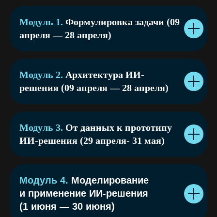
Гибкий
Персональн
Модуль 1.
Формулировка задачи (09
траектория
онлайн-
апреля — 28 апреля)
и поддержк
формат
Не нужно подстраиваться под
Мы не бросаем вас 
Модуль 2.
Архитектура ИИ-
расписание
на один с данными 
решения (09 апреля — 28 апреля)
Смотрите лекции и делаете
Вы всегда видите,
задания в любое удобное
и что делать даль
время
Развернутая обрат
Живые онлайн-встречи
по каждому этапу 
с экспертами для разбора
проекта. Не прост
Модуль 3.
От данных к прототипу
сложных тем и ответов
неверно», а «как 
на ваши вопросы (записи
сильнее»
ИИ-решения (29 апреля- 31 мая)
сохраняются)
Мы помогаем сдела
Закрытый чат с кураторами
чтобы ваша модел
и экспертами для быстрой
на полку, а начала
помощи и обмена опытом 24/7
пользу.
Модуль 4.
Моделирование
и применение ИИ-решения
(1 июня — 30 июня)