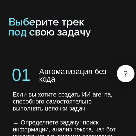
02
Аналитика
без кода
Подойдет, если вы хотите собирать
модели без программирования:
→
Работа с табличными данными
(CSV, Excel).
→
Изучаете структуру данных,
находите закономерности, очищаете
и готовите данные.
Итог:
отчет с визуализациями
и работающая аналитическая
модель