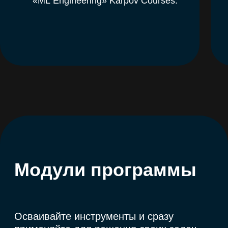
Покажем, как эффективно сделать
следующий шаг и перейти от применения
нейросетей к более качественным
и персональным ИИ-решениям.
Разберем типичные ошибки при создании
ИИ-агентов, аналитике и визуализациях,
использовании машинного обучения.
Проанализируем успешные кейсы
выпускников лаборатории и ответим
на ваши вопросы в прямом эфире.
Смотреть запись