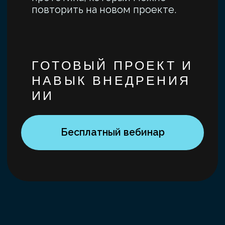
Примеры кейсов по
траекториям обучения
Аналитика
Аналити
без кода
без код
Задача
Задача
ПРЕДСКАЗАТЬ ОТТОК КЛИЕНТОВ
АНАЛИЗ РЕЗУЛ
ОНЛАЙН-СЕРВИСА
ОПРОСА СОТР
Решение
Решение