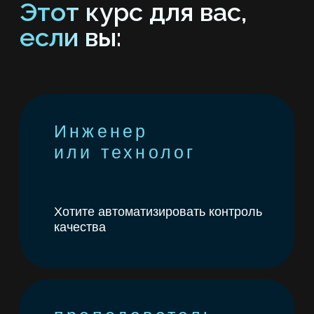
Хотите быстрее работать с данными
и использовать ИИ для задач
исследований и образования
Руководитель
разработок (R&D),
аналитик или
руководитель
проекта
Вам нужны точные прогнозы
для принятия решений
Студент IT-
направления или
молодой
специалист