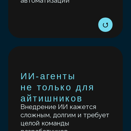
ЧТО
ВЫ ПОЛУЧИТЕ
В ФИНАЛЕ?
Рабочий результат под вашу задачу:
ИИ агента | отчет с визуализациями
| аналитическую модель | ML-
модель
Четкое описание решения для
внедрения: документ проекта
c ограничениями
и рекомендациями
по использованию ИИ
в исследованиях или разработках.
Навык полного цикла: от исходных
данных и задач до готового ИИ-
прототипа, который можно