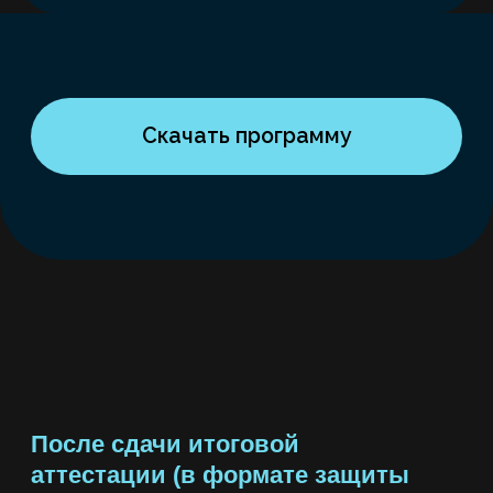
Стоимость обучения
Мы подготовили два тарифа,
чтобы каждый смог получить
максимум пользы: «Стандарт» —
для тех, кто хочет пройти путь
в группе, и «Премиум» — для
тех, кому важно персональное
сопровождение
тариф