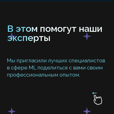
Загружена база в Orange,
В Orange собран
проведена очистка и подготовка
данных, визуали
данных. Обучено несколько
распределений, 
моделей машинного обучения,
для классификац
проведено сравнение их точности.
недоволен».
Результат
Результат
Отчет с визуализацией факторов,
Дашборд с прогн
влияющих на отток,
и факторными ди
и автоматический прогноз для
HR-отдела.
новых клиентов
Без кода
Orange
Без кода
Отчет с визуализацией
Дашборд