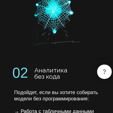
временные ряды.
→
Формулируете задачу, готовите
данные, обучаете и сравниваете
модели.
Итог:
модель для предсказания
|
классификации
|
выявления
рисков
|
распознавания
|
повышения качества