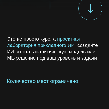
Этот курс для вас,
если вы:
Инженер
или технолог
Хотите автоматизировать контроль
качества
преподаватель
или
Исследователь