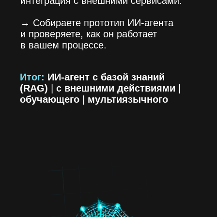
03
Машинное обучение
на Python
Если вы уверенно работаете с кодом
и хотите полный контроль над
моделями:
→
Для разных типов данных:
таблицы, тексты, изображения,