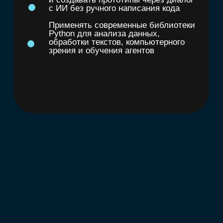
и анализу данных в Университете
бакалавриата «
ИТМО, УрФУ, ЧелГУ.
коммуникации и 
Эксперт программы
интеллект»
«ML Engineering» Karpov Courses.
Модули программы
Осваивайте инструменты и сразу
применяйте для решения своих задач.
Живые вебинары, практика и обратная
связь от экспертов на каждом этапе. Итог
прохождения программы — готовый