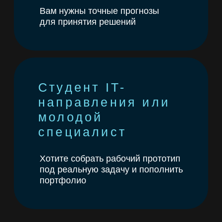
интеграция с внешними сервисами.
→ Собираете прототип ИИ-агента
и проверяете, как он работает
в вашем процессе.
Итог:
ИИ‑агент с базой знаний
(RAG)
|
с внешними действиями
|
обучающего
|
мультиязычного