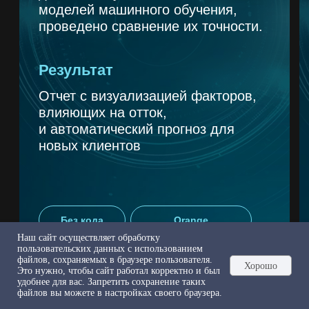
Для студентов
и сотрудников
ЮФУ
Студенты и сотрудники ЮФУ могут
пройти программу бесплатно
по тарифу «Стандарт» — доступ
ко всем материалам, поддержка
кураторов и экспертов, живые сессии
и итоговое удостоверение.
Наш сайт осуществляет обработку
пользовательских данных с использованием
файлов, сохраняемых в браузере пользователя.
Хорошо
Это нужно, чтобы сайт работал корректно и был
удобнее для вас. Запретить сохранение таких
файлов вы можете в настройках своего браузера.