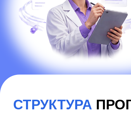
0
Премодуль
Мо
ЮФУ,
НИЦ «К
Ростов-на-Дону
ин
Июль 2026
М
Сент
Формирование команд. Выбор
Методологи
направлений исследований
исследовани
управление