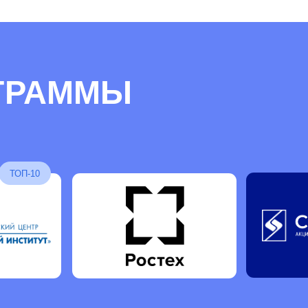
РЫЙ
МИ
Управление проектами
Кейсы и проекты, в ходе работы над
которыми, усилите компетенции
управления наукоемкими продуктами
Коммерциализация
Трансфер технологий, работа
с интеллектуальной
собственностью и патентование