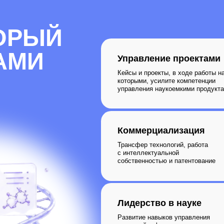
Лидерство в науке
Развитие навыков управления
командой и формирования
исследовательских коллективов
Инновационное мышление
Развитие навыков генерации идей
и создания инновационных
продуктов
АММЫ