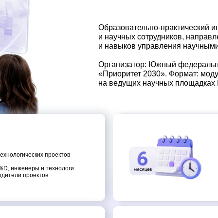
Организатор: Южный федеральный университе
«Приоритет 2030». Формат: модульное обучени
на ведущих научных площадках России.
Механизм р
ческих проектов
Работа совместны
исследовательских
еры и технологи
Формирование и пр
роектов
Работа с партнера
Инновацио
Формирование инн
оника,
навыков социальн
Результат — комп
к управлению инн