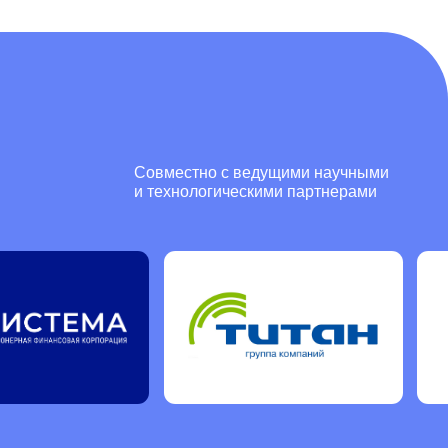
Документы об обучении
При успешном освоении программы,
Удостоверение о повышении
квалификации
Грантовая поддержка
Подготовка заявок на гранты РНФ,
РФФИ и международные
программы