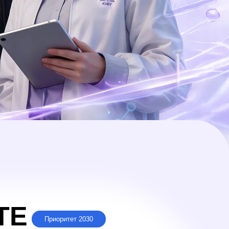
оритет 2030
сследователей, аспирантов
итие лидерских компетенций