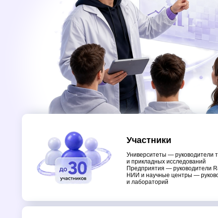
Участники
Университеты — руководители технологи
и прикладных исследований
Предприятия — руководители R&D, инжен
НИИ и научные центры — руководители п
и лабораторий
Несколько треков
1. Новые материалы и химия
2.Современные технологии БПЛА (электр
навигация, управление, связь)
3.Биотехнологии и сельское хозяйство