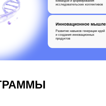
1
2
дуль I
Модуль II
урчатовский
ГК «Титан»
ститут»,
ПАО «Сибур» ГК Ростех
осква
АФК Система, Москва
ябрь 2026
Октябрь-ноябрь 2026
я научных
Коммерциализация, трансфер
й, проектное
технологий, работа с грантами