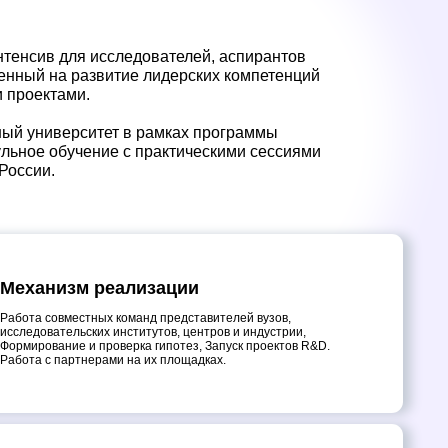
т в рамках программы
е с практическими сессиями
еализации
х команд представителей вузов,
 институтов, центров и индустрии,
оверка гипотез, Запуск проектов R&D.
ми на их площадках.
нные компетенции
овационного мышления, развитие
ого взаимодействия и решения проблем.
лексное понимание подходов
овациями.