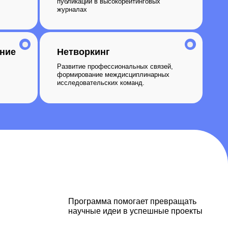
Программа помогает превращать
научные идеи в успешные проекты
3
Модуль III
Предприятия Ростовской
области, Февраль-март
2027
Защита проектов, нетворкинг,
получение удостоверений ДПО