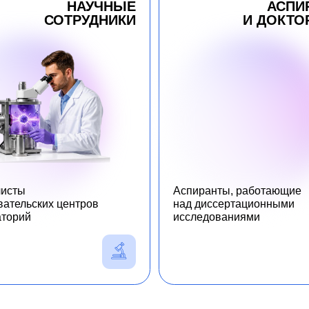
Аспиранты, работающие
ких центров
над диссертационными
исследованиями
РАММЫ
0